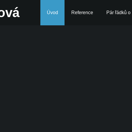
nová
Úvod
Reference
Pár řádků o