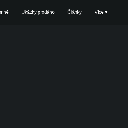
 mně
Ukázky prodáno
Články
Více