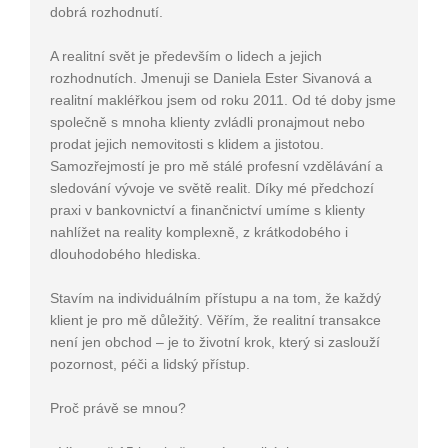
dobrá rozhodnutí.
A realitní svět je především o lidech a jejich
rozhodnutích. Jmenuji se Daniela Ester Sivanová a
realitní makléřkou jsem od roku 2011. Od té doby jsme
společně s mnoha klienty zvládli pronajmout nebo
prodat jejich nemovitosti s klidem a jistotou.
Samozřejmostí je pro mě stálé profesní vzdělávání a
sledování vývoje ve světě realit. Díky mé předchozí
praxi v bankovnictví a finančnictví umíme s klienty
nahlížet na reality komplexně, z krátkodobého i
dlouhodobého hlediska.
Stavím na individuálním přístupu a na tom, že každý
klient je pro mě důležitý. Věřím, že realitní transakce
není jen obchod – je to životní krok, který si zaslouží
pozornost, péči a lidský přístup.
Proč právě se mnou?