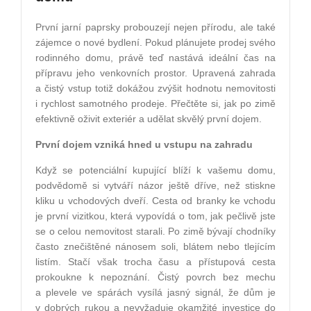
První jarní paprsky probouzejí nejen přírodu, ale také
zájemce o nové bydlení. Pokud plánujete prodej svého
rodinného domu, právě teď nastává ideální čas na
přípravu jeho venkovních prostor. Upravená zahrada
a čistý vstup totiž dokážou zvýšit hodnotu nemovitosti
i rychlost samotného prodeje. Přečtěte si, jak po zimě
efektivně oživit exteriér a udělat skvělý první dojem.
První dojem vzniká hned u vstupu na zahradu
Když se potenciální kupující blíží k vašemu domu,
podvědomě si vytváří názor ještě dříve, než stiskne
kliku u vchodových dveří. Cesta od branky ke vchodu
je první vizitkou, která vypovídá o tom, jak pečlivě jste
se o celou nemovitost starali. Po zimě bývají chodníky
často znečištěné nánosem soli, blátem nebo tlejícím
listím. Stačí však trocha času a přístupová cesta
prokoukne k nepoznání. Čistý povrch bez mechu
a plevele ve spárách vysílá jasný signál, že dům je
v dobrých rukou a nevyžaduje okamžité investice do