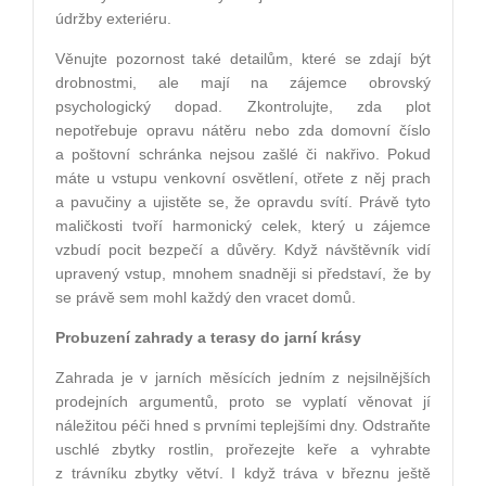
údržby exteriéru.
Věnujte pozornost také detailům, které se zdají být
drobnostmi, ale mají na zájemce obrovský
psychologický dopad. Zkontrolujte, zda plot
nepotřebuje opravu nátěru nebo zda domovní číslo
a poštovní schránka nejsou zašlé či nakřivo. Pokud
máte u vstupu venkovní osvětlení, otřete z něj prach
a pavučiny a ujistěte se, že opravdu svítí. Právě tyto
maličkosti tvoří harmonický celek, který u zájemce
vzbudí pocit bezpečí a důvěry. Když návštěvník vidí
upravený vstup, mnohem snadněji si představí, že by
se právě sem mohl každý den vracet domů.
Probuzení zahrady a terasy do jarní krásy
Zahrada je v jarních měsících jedním z nejsilnějších
prodejních argumentů, proto se vyplatí věnovat jí
náležitou péči hned s prvními teplejšími dny. Odstraňte
uschlé zbytky rostlin, prořezejte keře a vyhrabte
z trávníku zbytky větví. I když tráva v březnu ještě