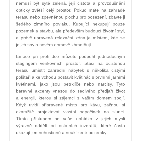
nemusí být sytě zelená, její čistota a provzdušnění
opticky zvětší celý prostor. Pokud máte na zahradě
terasu nebo zpevněnou plochu pro posezení, zbavte ji
šedého zimního povlaku. Kupující nekupují pouze
pozemek a stavbu, ale především budoucí životní styl,
a právě upravená relaxační zóna je místem, kde se
jejich sny o novém domově zhmotňují.
Emoce při prohlídce můžete podpořit jednoduchým
stagingem venkovních prostor. Stačí na očištěnou
terasu umístit zahradní nábytek s několika čistými
polštáři a ke vchodu postavit květináč s prvními jarními
květinami, jako jsou petrklíče nebo narcisy. Tyto
barevné akcenty vnesou do šedivého předjaří život
a energii, kterou si zájemci s vaším domem spojí.
Když uvidí připravené místo pro kávu, začnou si
okamžitě projektovat vlastní odpočinek na slunci.
Tímto přístupem se vaše nabídka v jejich mysli
výrazně oddělí od ostatních inzerátů, které často
ukazují jen nehostinné a neuklizené pozemky.