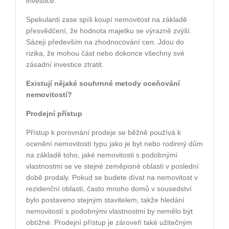
investice.
Spekulanti zase spíš koupí nemovitost na základě
přesvědčení, že hodnota majetku se výrazně zvýší.
Sázejí především na zhodnocování cen. Jdou do
rizika, že mohou část nebo dokonce všechny své
zásadní investice ztratit.
Existují nějaké souhrnné metody oceňování
nemovitostí?
Prodejní přístup
Přístup k porovnání prodeje se běžně používá k
ocenění nemovitostí typu jako je byt nebo rodinný dům
na základě toho, jaké nemovitosti s podobnými
vlastnostmi se ve stejné zeměpisné oblasti v poslední
době prodaly. Pokud se budete dívat na nemovitost v
rezidenční oblasti, často mnoho domů v sousedství
bylo postaveno stejným stavitelem, takže hledání
nemovitostí s podobnými vlastnostmi by nemělo být
obtížné. Prodejní přístup je zároveň také užitečným