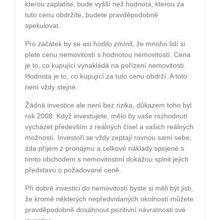
kterou zaplatíte, bude vyšší než hodnota, kterou za
tuto cenu obdržíte, budete pravděpodobně
spekulovat.
Pro začátek by se asi hodilo zmínit, že mnoho lidí si
plete cenu nemovitostí s hodnotou nemovitostí. Cena
je to, co kupující vynakládá na pořízení nemovitosti.
Hodnota je to, co kupující za tuto cenu obdrží. A toto
není vždy stejné.
Žádná investice ale není bez rizika, důkazem toho byl
rok 2008. Když investujete, mělo by vaše rozhodnutí
vycházet především z reálných čísel a vašich reálných
možností. Investoři se vždy zeptají rovnou sami sebe,
zda příjem z pronájmu a celkové náklady spojené s
tímto obchodem s nemovitostmi dokážou splnit jejich
představu o požadované ceně.
Při dobré investici do nemovitostí byste si měli být jisti,
že kromě některých nepředvídaných okolností můžete
pravděpodobně dosáhnout pozitivní návratnosti své