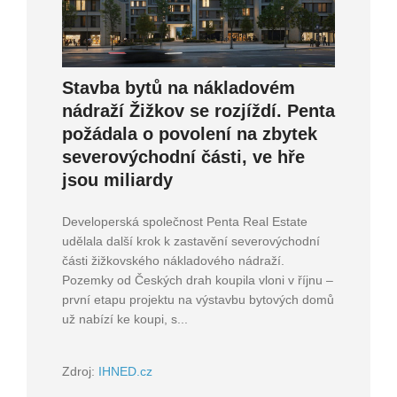
Stavba bytů na nákladovém
nádraží Žižkov se rozjíždí. Penta
požádala o povolení na zbytek
severovýchodní části, ve hře
jsou miliardy
Developerská společnost Penta Real Estate
udělala další krok k zastavění severovýchodní
části žižkovského nákladového nádraží.
Pozemky od Českých drah koupila vloni v říjnu –
první etapu projektu na výstavbu bytových domů
už nabízí ke koupi, s...
Zdroj:
IHNED.cz