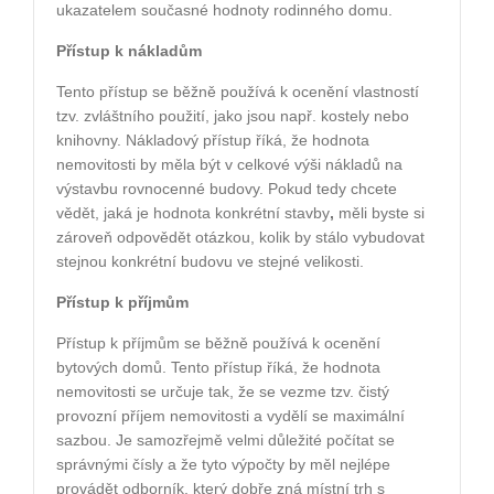
ukazatelem současné hodnoty rodinného domu.
Přístup k nákladům
Tento přístup se běžně používá k ocenění vlastností
tzv. zvláštního použití, jako jsou např. kostely nebo
knihovny. Nákladový přístup říká, že hodnota
nemovitosti by měla být v celkové výši nákladů na
výstavbu rovnocenné budovy. Pokud tedy chcete
vědět, jaká je hodnota konkrétní stavby
,
měli byste si
zároveň odpovědět otázkou, kolik by stálo vybudovat
stejnou konkrétní budovu ve stejné velikosti.
Přístup k příjmům
Přístup k příjmům se běžně používá k ocenění
bytových domů. Tento přístup říká, že hodnota
nemovitosti se určuje tak, že se vezme tzv. čistý
provozní příjem nemovitosti a vydělí se maximální
sazbou. Je samozřejmě velmi důležité počítat se
správnými čísly a že tyto výpočty by měl nejlépe
provádět odborník, který dobře zná místní trh s