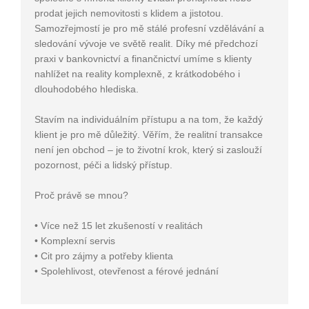
prodat jejich nemovitosti s klidem a jistotou.
Samozřejmostí je pro mě stálé profesní vzdělávání a
sledování vývoje ve světě realit. Díky mé předchozí
praxi v bankovnictví a finančnictví umíme s klienty
nahlížet na reality komplexně, z krátkodobého i
dlouhodobého hlediska.
Stavím na individuálním přístupu a na tom, že každý
klient je pro mě důležitý. Věřím, že realitní transakce
není jen obchod – je to životní krok, který si zaslouží
pozornost, péči a lidský přístup.
Proč právě se mnou?
• Více než 15 let zkušeností v realitách
• Komplexní servis
• Cit pro zájmy a potřeby klienta
• Spolehlivost, otevřenost a férové jednání