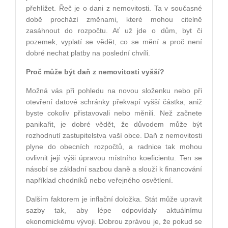
přehlížet. Řeč je o dani z nemovitosti. Ta v současné
době prochází změnami, které mohou citelně
zasáhnout do rozpočtu. Ať už jde o dům, byt či
pozemek, vyplatí se vědět, co se mění a proč není
dobré nechat platby na poslední chvíli.
Proč může být daň z nemovitosti vyšší?
Možná vás při pohledu na novou složenku nebo při
otevření datové schránky překvapí vyšší částka, aniž
byste cokoliv přistavovali nebo měnili. Než začnete
panikařit, je dobré vědět, že důvodem může být
rozhodnutí zastupitelstva vaší obce. Daň z nemovitosti
plyne do obecních rozpočtů, a radnice tak mohou
ovlivnit její výši úpravou místního koeficientu. Ten se
násobí se základní sazbou daně a slouží k financování
například chodníků nebo veřejného osvětlení.
Dalším faktorem je inflační doložka. Stát může upravit
sazby tak, aby lépe odpovídaly aktuálnímu
ekonomickému vývoji. Dobrou zprávou je, že pokud se