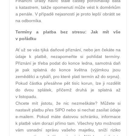
Finanční úřady navíc stále častěji porovnávají data
s katastrem, takže opomenutí může vést k doměrkům
a penále. V případě nejasností je proto lepší obrátit se
na odborníka.
Termíny a platba bez stresu: Jak mít vše
v pořádku
Ať už se vás týká daňové přiznání, nebo jen čekáte na
údaje k platbě, nezapomeňte si pohlídat termíny.
Přiznání je třeba podat do konce ledna, samotná daň
je pak splatná do konce května (výjimkou jsou
zemědělci a rybáři, pro které platí termín až do srpna).
Pokud částka přesáhne pět tisíc korun, lze ji rozdělit
do dvou splátek, přičemž druhá je splatná až
v listopadu.
Chcete mít jistotu, že nic nezmeškáte? Můžete si
nastavit platbu přes SIPO nebo si nechat zasílat údaje
e-mailem. Pokud máte datovou schránku, informace
k platbě vám dorazí přímo tam. Všechny tyto možnosti
vám usnadní správu vašeho majetku, sníží riziko