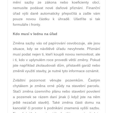
mění sazby ze zákona nebo koeficienty obcí,
nemusíte podávat nové daňové přiznání. Finanční
úřad výši daně automaticky přepočítá a zašle vám
pouze novou částku k úhradě. Ušetříte si tak
formuláře i fronty.
Kdo musí v lednu na úřad
Změna sazby vás od papírování osvobozuje, ale jsou
situace, kdy se návštěvě úřadu nevyhnete. Přiznání
musí podat nejen ti, kteří koupili novou nemovitost, ale
i ti, kdo v uplynulém roce provedli větší změny. Pokud
jste například zkolaudovali dům, přistavěli garáž nebo
změnili využití stavby, je nutné tyto informace oznámit.
Zvláštní pozornost věnujte pozemkům. Častým
chytákem je změna orné půdy na stavební parcelu.
Stačí změna územního plánu nebo stavební povolení
a pozemek se rázem daní jinak (i když jste na něm
ještě nezačali stavět). Také změna části domu na
kancelář či prostor k podnikání znamená vyšší sazbu.