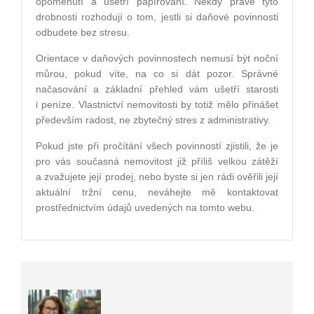
opomenutí a ušetří papírování. Někdy právě tyto
drobnosti rozhodují o tom, jestli si daňové povinnosti
odbudete bez stresu.
Orientace v daňových povinnostech nemusí být noční
můrou, pokud víte, na co si dát pozor. Správné
načasování a základní přehled vám ušetří starosti
i peníze. Vlastnictví nemovitosti by totiž mělo přinášet
především radost, ne zbytečný stres z administrativy.
Pokud jste při pročítání všech povinností zjistili, že je
pro vás současná nemovitost již příliš velkou zátěží
a zvažujete její prodej, nebo byste si jen rádi ověřili její
aktuální tržní cenu, neváhejte mě kontaktovat
prostřednictvím údajů uvedených na tomto webu.